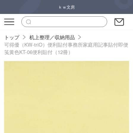
ｋｗ文房
トップ
机上整理／収納用品
可得優（KW-triO）便利貼付事務所家庭用記事貼付即便
笺黄色KT-06便利貼付（12冊）