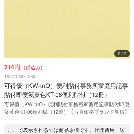
2
/
6
214円
(税込み)
16177083313352
可得優（KW-triO）便利貼付事務所家庭用記事
貼付即便笺黄色KT-06便利貼付（12冊）
可得優（KW-triO）便利貼付事務所家庭用記事貼付即便
笺黄色KT-06便利贴（12冊）【写真価格ブランド見積】
-
ここで表示されるのは商品原価です。代理費用、送