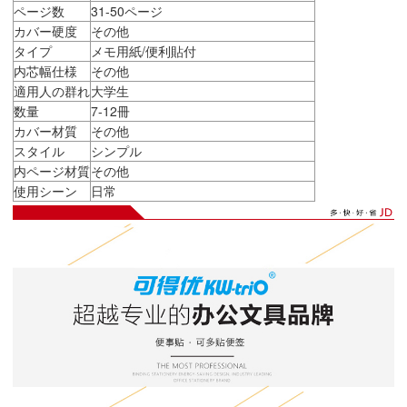
ページ数
31-50ページ
カバー硬度
その他
タイプ
メモ用紙/便利貼付
内芯幅仕様
その他
適用人の群れ
大学生
数量
7-12冊
カバー材質
その他
スタイル
シンプル
内ページ材質
その他
使用シーン
日常