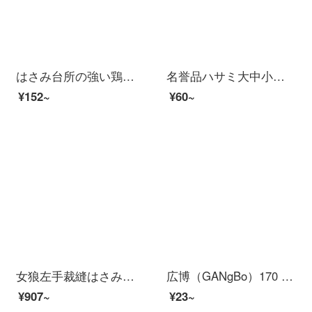
はさみ台所の強い鶏の骨のはさみステンレスの大きいサイズは肉を切ります。
名誉品ハサミ大中小ステンレス事務所の台所裁縫生活鋏手作りナイフ卸売り3本セット【大中小各1本】
¥152~
¥60~
女狼左手裁縫はさみ専門裁縫服裁断刀大ハサミ家庭用裁断ハサミ左手切り
広博（GANgBo）170 mm中サイズハサミオフィス生活用ハサミカラーランダムオフィス用品JD 5401
¥907~
¥23~