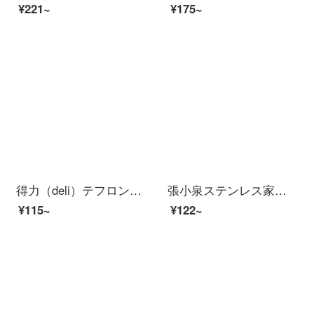
¥221~
¥175~
得力（deli）テフロン素材粘着防止ステンレスハサミオレンジ6055
張小泉ステンレス家庭用ハサミ事務所用ハサミHBS-154
¥115~
¥122~