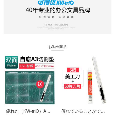
お勧め商品
優れた（KW-triO）A 4カットパッドa 3カットプレートA 2 A 1カットパッド/両面モデル滑り止め彫刻プレート9 Z 401緑色-A 3両面
優れていることができます（KW-triO）KW-triOの大規模な美工刀カッターカッターカッターカッターカッターカッターカッターカッター3592のカッターナイフ5本+ブレード5箱