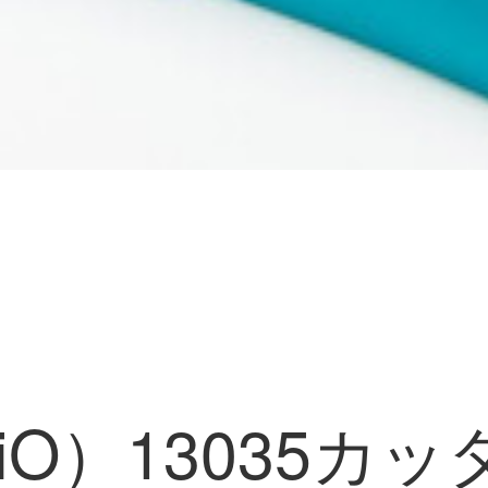
riO）13035