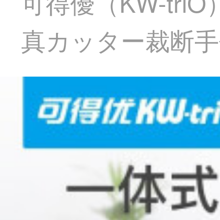
可得優（KW-tr
真カッター裁断手作