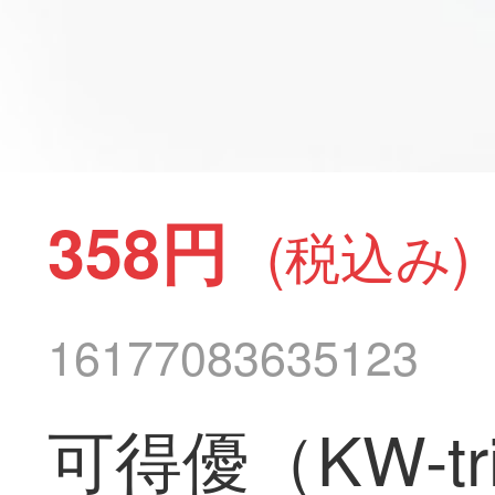
358円
(税込み)
16177083635123
可得優（KW-t