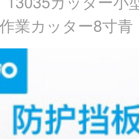
iO）13035カッタ
業カッター8寸青【31