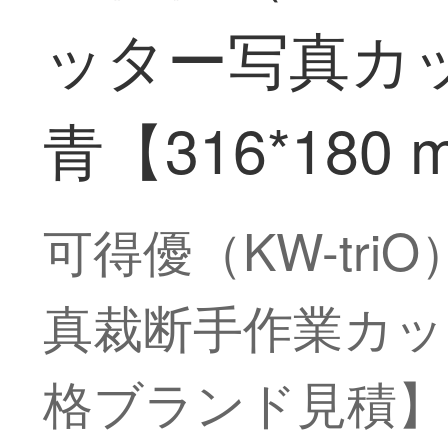
ッター写真カ
青【316*180
可得優（KW-tr
真裁断手作業カッタ
格ブランド見積】