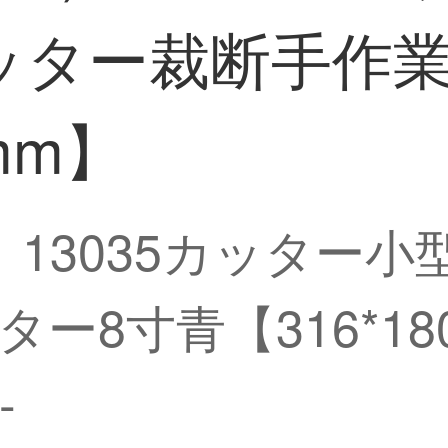
ッター裁断手作業
 mm】
iO）13035カッタ
ー8寸青【316*18
-