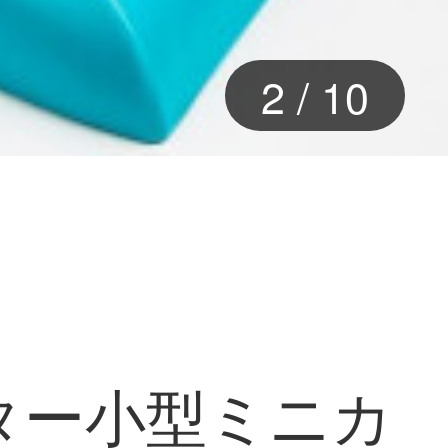
2
/
10
カッター小型ミニカ