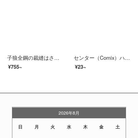
子狼全鋼の裁縫はさみ家庭用強いはさみ家庭用ハサミステンレスハサミ
センター（Comix）ハサミ/ハサミ道具170 mmブルーEB 201
¥755~
¥23~
2026年8月
日
月
火
水
木
金
土