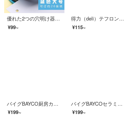
優れた2つの穴明け器を得ることができます。手動のファイル打抜機は20ページの9006の2つの穴明け器を打つことができます。（20枚まで可能です。）
得力（deli）テフロン素材粘着防止ステンレスハサミオレンジ6055
¥99~
¥115~
バイグBAYCO厨房カットステンレス多機能はさみBD 4883
バイグBAYCOセラミック補助ハサミベビーマニュアルフードハサミ子供補助食品（ピンク）BD 3624
¥199~
¥199~