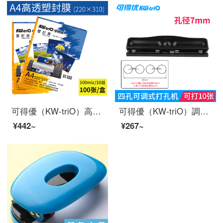
可得優（KW-triO）高透塑封膜/護カード膜/過塑膜の耐久性と厚手のファイル写真の塑像封A 4のフィルムの10線（100枚/箱）
可得優（KW-triO）調整式パンチ2穴パンチ3/4穴手動六穴穴打穴器6-70枚の999 D（4穴打孔機）があります。10枚打てます。
¥442~
¥267~