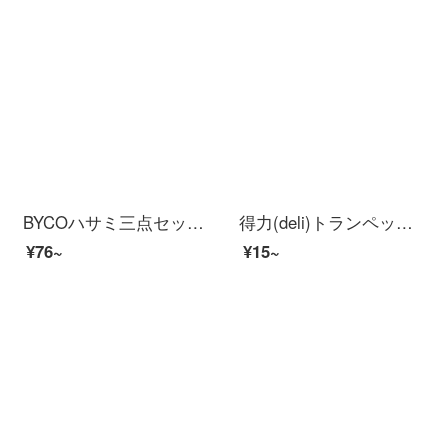
BYCOハサミ三点セット家庭用キッチンカット、家庭用ハンドカット、オフィス用学生カット三点セットBD 2851ハサミ三点セット
得力(deli)トランペット金属ケースオフィス用美工刀/カッターオフィス用品2053
¥76~
¥15~