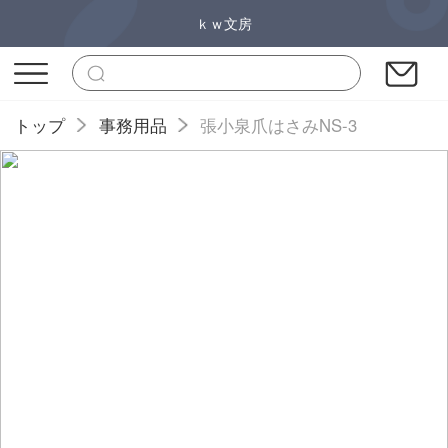
ｋｗ文房
トップ
事務用品
張小泉爪はさみNS-3