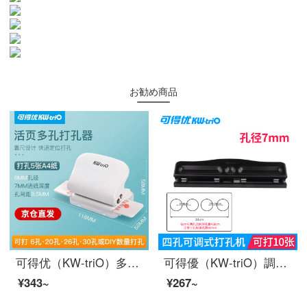
お勧め商品
可得优（KW-triO）多孔活页打孔机学生装订活页本打孔器文具 99h9 六孔打孔机 白色
可得優（KW-triO）調整式パンチ2穴パンチ3/4穴手動六穴穴打穴器6-70枚の999 D（4穴打孔機）があります。10枚打てます。
¥343~
¥267~