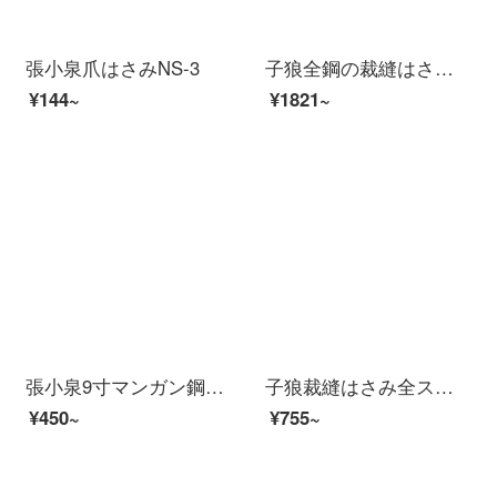
張小泉爪はさみNS-3
子狼全鋼の裁縫はさみは裁縫と裁縫、裁縫、裁縫、裁縫、裁縫、裁縫、裁断、裁縫、裁断、裁縫、裁断、裁縫、裁縫、裁縫、裁縫、裁縫、裁縫
¥144~
¥1821~
張小泉9寸マンガン鋼の裁縫はさみDC-9
子狼裁縫はさみ全ステンレス裁縫はさみ専門はさみ服装裁断布用はさみ9寸はさみ9寸
¥450~
¥755~