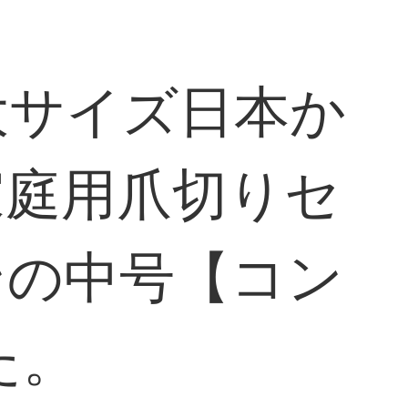
大サイズ日本か
家庭用爪切りセ
ンの中号【コン
た。