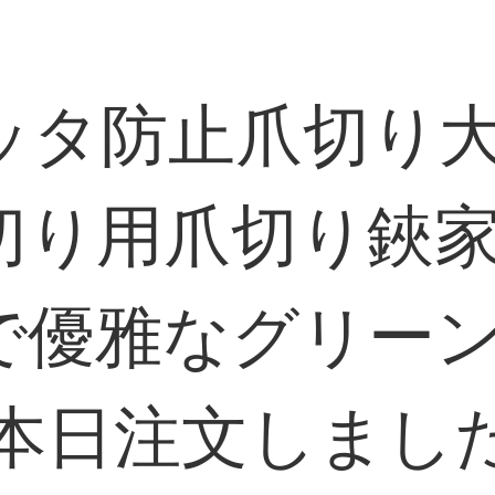
ッタ防止爪切り
切り用爪切り鋏
で優雅なグリー
】本日注文しまし