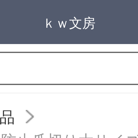
ｋｗ文房
品