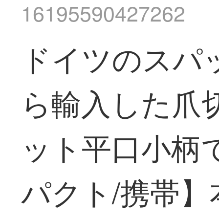
16195590427262
ドイツのスパ
ら輸入した爪
ット平口小柄
パクト/携帯