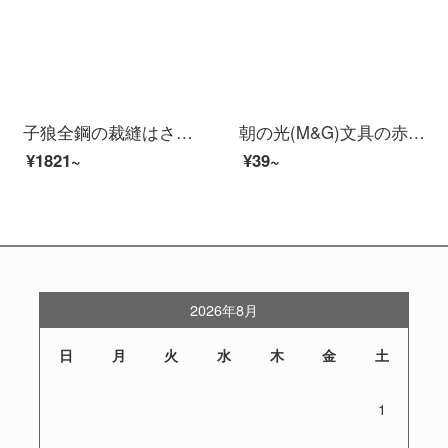
子狼全鋼の裁縫はさみは裁縫と裁縫、裁縫、裁縫、裁縫、裁縫、裁縫、裁断、裁縫、裁断、裁縫、裁断、裁縫、裁縫、裁縫、裁縫、裁縫、裁縫
朝の光(M&G)文具の赤色の180 mmの経典の事務はさみ学生は紙の刀の普恵型の家庭用のはさみを切って単にASSN 2249を詰めます。
¥1821~
¥39~
2026年8月
日
月
火
水
木
金
土
1