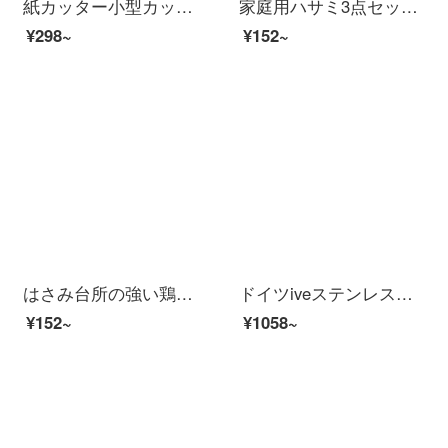
紙カッター小型カッターカッターカッター紙カッタースライドカッターカッター10ページ13930ロールカッターA 4グリーン
家庭用ハサミ3点セット家庭用キッチンハサミ手作りハサミ執務学生カットZH 281
¥298~
¥152~
はさみ台所の強い鶏の骨のはさみステンレスの大きいサイズは肉を切ります。
ドイツiveステンレスの台所鋏全鋼の強い鶏の骨は魚の骨を切って骨を切って骨を切って骨を切って骨を切ります。
¥152~
¥1058~