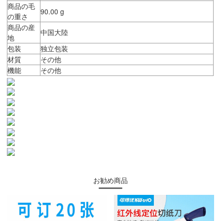
商品の毛
90.00 g
の重さ
商品の産
中国大陸
地
包装
独立包装
材質
その他
機能
その他
お勧め商品