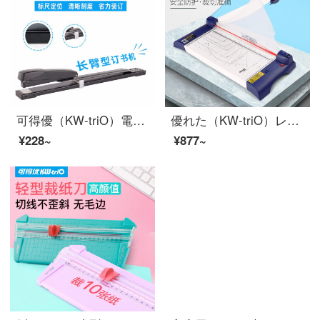
可得優（KW-triO）電動ホッチキス機の省力アームオフィスステープル/大型ホッチキス/ステープル/20-210ページの予約ができます。
優れた（KW-triO）レーザーポジショニングペーパーカッターオフィスペーパーカッター写真カッターカッターA 4-A 3 3036規格
¥228~
¥877~