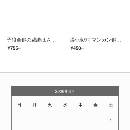
子狼全鋼の裁縫はさみ家庭用強いはさみ家庭用ハサミステンレスハサミ
張小泉9寸マンガン鋼の裁縫はさみDC-9
¥755~
¥450~
2026年8月
日
月
火
水
木
金
土
1