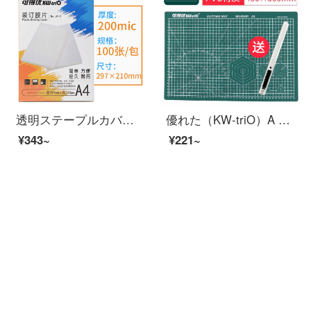
透明ステープルカバー/櫛式ステープルフィルム/プラスチックカバーカバーカバーカバーカバーA 4透明フィルム研磨砂プラスチックカバー透明厚さ0.2 mm-100枚/バッグA 4
優れた（KW-triO）A 4カットパッドa 3カットプレートA 2 A 1カットパッド/両面モデル滑り止め彫刻プレート9 Z 401緑色-A 3両面
¥343~
¥221~