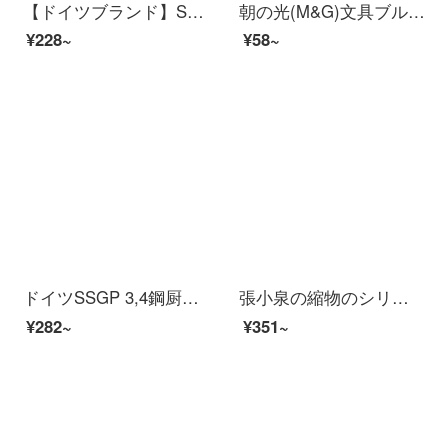
【ドイツブランド】SSGP鋭い竜鳳のハサミ家庭用オフィス裁縫多機能金のハサミステンレスの裁縫裁断服の配線ヘッドを裁断して、尖った口を裁断して小さいベルリンのハサミを切ります。金色のデザインは19センチです。
朝の光(M&G)文具ブルーの強いはさみ学生の携帯型の切り紙刀の軟膏の取っ手の簡単な執務するはさみは単にASSN 2246を詰めます。
¥228~
¥58~
ドイツSSGP 3,4鋼厨房マルチファンクションはさみステンレス鋼の強力な鶏の骨を多く切って、骨切りの調理師が食べ物で骨切りの包丁を使って、家庭でステーキを切って鶏肉の骨を切り、魚の骨を切り、魚のうろこを切り、クルミを挟んで、蓋を開けて、スイカの皮を削ります...
張小泉の縮物のシリーズのステンレスは多く台所のはさみJ 202020202000を使います。
¥282~
¥351~