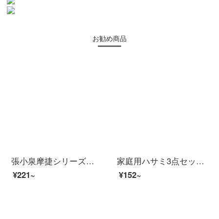
お勧め商品
張小泉摩捷シリーズキッチンはさみステンレス多機能はさみ家庭用はさみ肉料理はさみJ 12510100
家庭用ハサミ3点セット家庭用キッチンハサミ手作りハサミ執務学生カットZH 281
¥221~
¥152~