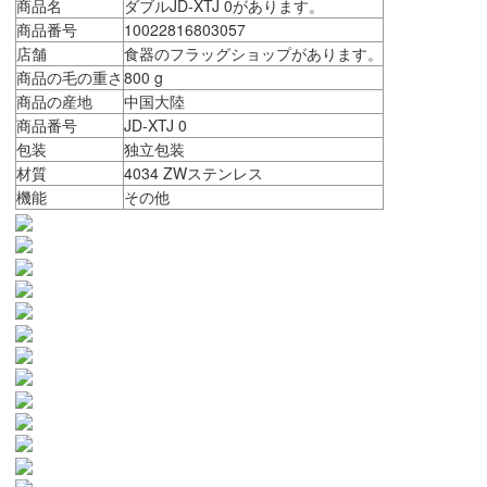
商品名
ダブルJD-XTJ 0があります。
商品番号
10022816803057
店舗
食器のフラッグショップがあります。
商品の毛の重さ
800 g
商品の産地
中国大陸
商品番号
JD-XTJ 0
包装
独立包装
材質
4034 ZWステンレス
機能
その他