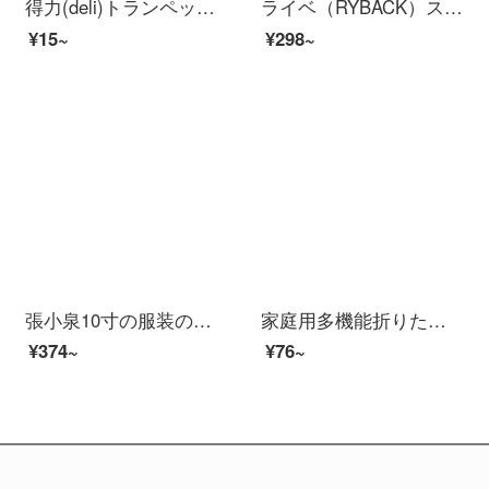
得力(deli)トランペット金属ケースオフィス用美工刀/カッターオフィス用品2053
ライベ（RYBACK）ステンレス鋼の強力な骨切り厨房多機能家庭用ハサミに、魚骨を厚くした鶏肉と鴨肉の切り身、焼き肉に骨切り、野菜の骨切り、骨切りをした、骨付きの強い鶏の骨ハサミ。
¥15~
¥298~
張小泉10寸の服装の裁断布のはさみの工業は高いマンガンの鋼の鍛造を切ってはさみのCC-10を裁断します。
家庭用多機能折りたたみ式携帯用ミニトランペットはさみdiy手作りナイフ文房具ハサミ(シングル)を印刷します。
¥374~
¥76~