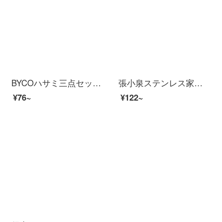
BYCOハサミ三点セット家庭用キッチンカット、家庭用ハンドカット、オフィス用学生カット三点セットBD 2851ハサミ三点セット
張小泉ステンレス家庭用ハサミ事務所用ハサミHBS-154
¥76~
¥122~