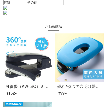
材質
その他
お勧め商品
可得優（KW-triO）ミニステープル無針ステープル回転ステープルハンドヘルドホッチキス/ホッチキス/ホッチキス
優れた2つの穴明け器を得ることができます。手動のファイル打抜機は20ページの9006の2つの穴明け器を打つことができます。（20枚まで可能です。）
¥152~
¥99~