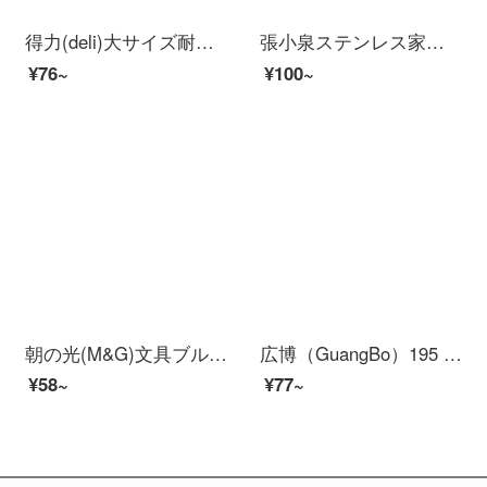
得力(deli)大サイズ耐久美工具セット美工刀2本+10錠刃オフィス用品33225
張小泉ステンレス家庭用ハサミHBS-125
¥76~
¥100~
朝の光(M&G)文具ブルーの強いはさみ学生の携帯型の切り紙刀の軟膏の取っ手の簡単な執務するはさみは単にASSN 2246を詰めます。
広博（GuangBo）195 mm鋭利型省力家庭事務用ハサミJD 8258
¥58~
¥77~