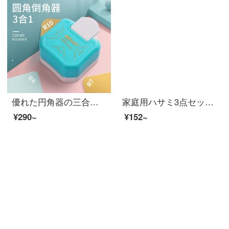
優れた円角器の三合一を得ることができます。封膜面取り写真円角器カードの角切り機の三合一円角面取り器です。
家庭用ハサミ3点セット家庭用キッチンハサミ手作りハサミ執務学生カットZH 281
¥290~
¥152~