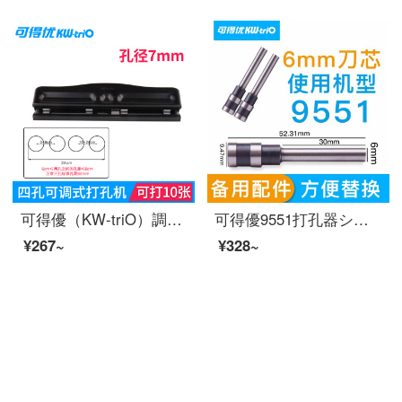
可得優（KW-triO）調整式パンチ2穴パンチ3/4穴手動六穴穴打穴器6-70枚の999 D（4穴打孔機）があります。10枚打てます。
可得優9551打孔器シングルホール重度省力事務打孔機は給紙深さセットナイフヘッドを調整できます。【6 mm】
¥267~
¥328~