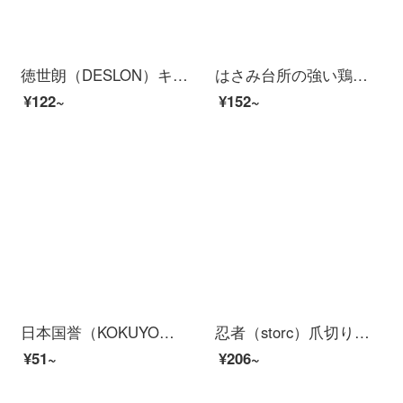
徳世朗（DESLON）キッチンカット多機能はさみFS-05
はさみ台所の強い鶏の骨のはさみステンレスの大きいサイズは肉を切ります。
¥122~
¥152~
日本国誉（KOKUYO）FIT SAXAフライト颯爽ハサミ学生子供の安全型基本モデル総延長150*73*11 mmブルーWSG-HS 270 B
忍者（storc）爪切りセット爪切り爪切り爪切り爪切りキットステンレス足切りセット耳スプーンビジネスイベント記念品
¥51~
¥206~