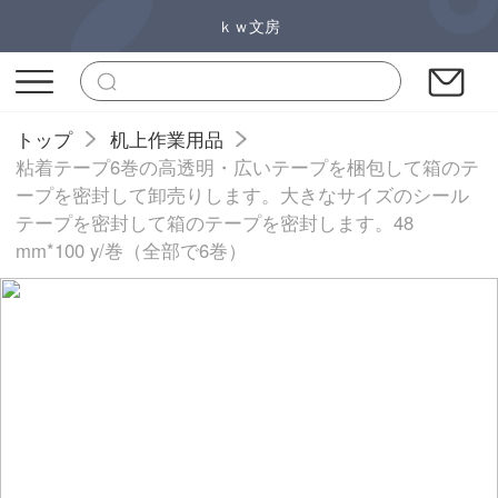
ｋｗ文房
トップ
机上作業用品
粘着テープ6巻の高透明・広いテープを梱包して箱のテ
ープを密封して卸売りします。大きなサイズのシール
テープを密封して箱のテープを密封します。48
mm*100 y/巻（全部で6巻）