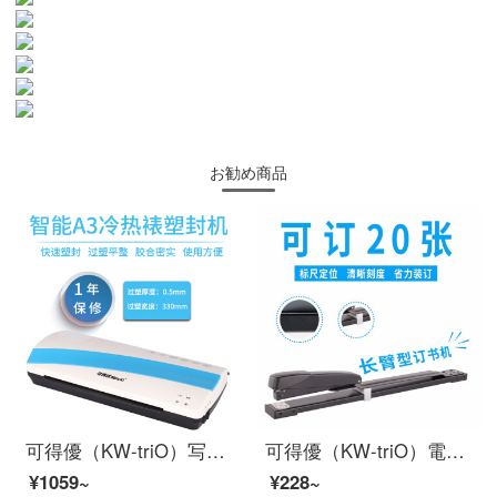
お勧め商品
可得優（KW-triO）写真シール機の写真過塑機フィルムプレス機のカプセル化機の知能冷熱表装プラスチックシール機A 4/A 3 SF-A 3 Sプラスチックシール機-A 3規格（色はランダム）
可得優（KW-triO）電動ホッチキス機の省力アームオフィスステープル/大型ホッチキス/ステープル/20-210ページの予約ができます。
¥1059~
¥228~