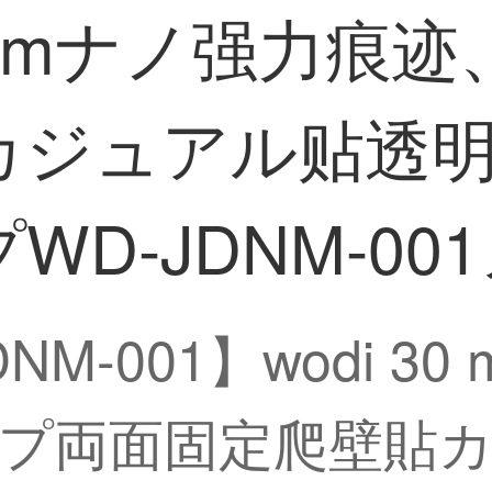
mm*3 mナノ强力
カジュアル贴透
D-JDNM-0
M-001】wodi 30
プ両面固定爬壁貼