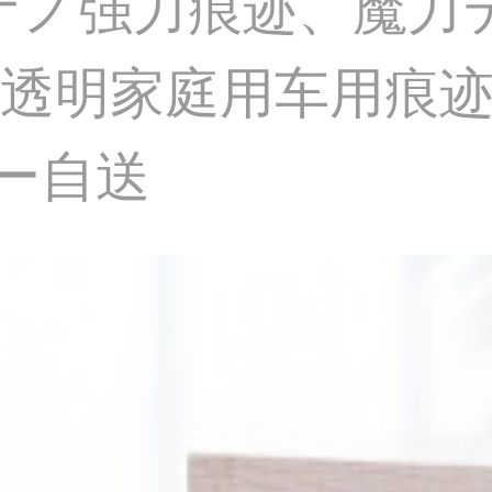
*3 mナノ强力痕迹、
透明家庭用车用痕迹
カー自送