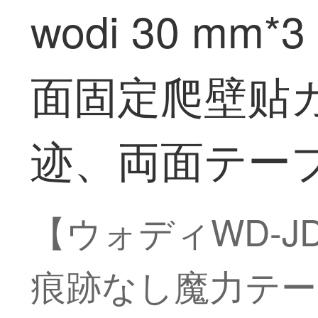
wodi 30 
面固定爬壁贴
迹、両面テープW
【ウォディWD-JDN
痕跡なし魔力テー