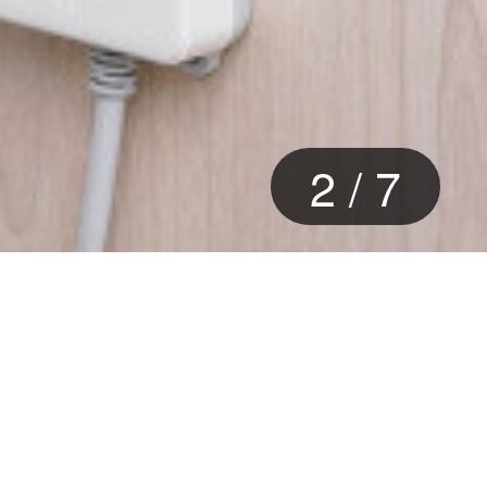
2
/
7