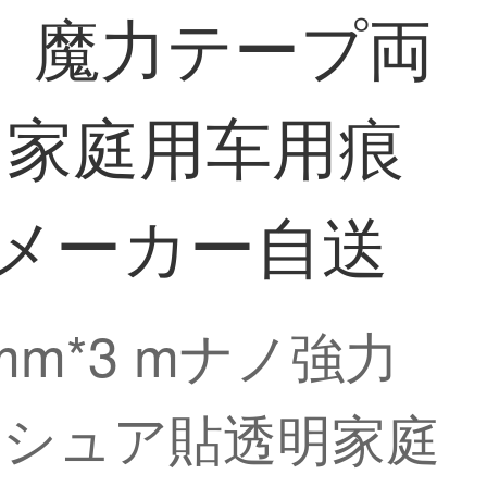
痕迹、魔力テープ両
明家庭用车用痕
01メーカー自送
 mm*3 mナノ強力
カシュア貼透明家庭