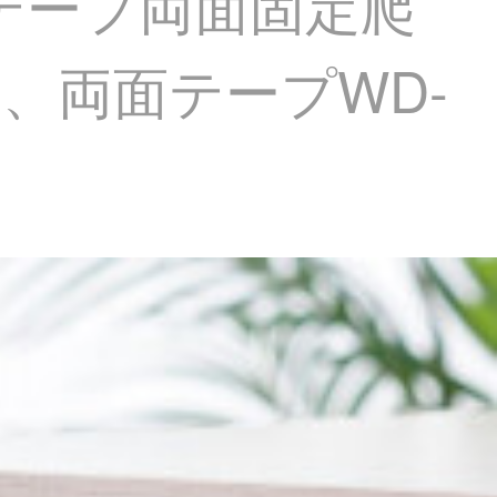
魔力テープ両面固定爬
、両面テープWD-