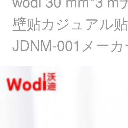
wodi 30 mm
壁贴カジュアル贴
JDNM-001メー