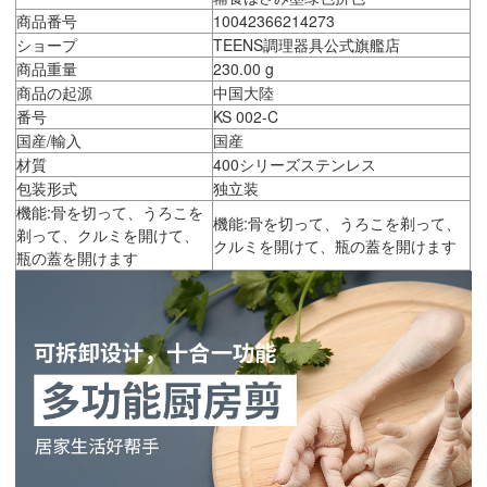
商品番号
10042366214273
ショープ
TEENS調理器具公式旗艦店
商品重量
230.00 g
商品の起源
中国大陸
番号
KS 002-C
国産/輸入
国産
材質
400シリーズステンレス
包装形式
独立装
機能:骨を切って、うろこを
機能:骨を切って、うろこを剃って、
剃って、クルミを開けて、
クルミを開けて、瓶の蓋を開けます
瓶の蓋を開けます