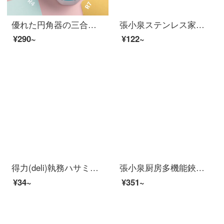
優れた円角器の三合一を得ることができます。封膜面取り写真円角器カードの角切り機の三合一円角面取り器です。
張小泉ステンレス家庭用ハサミ事務所用ハサミHBS-154
¥290~
¥122~
得力(deli)執務ハサミ手作りハサミ学生ハサミ色ランダム1本0603黒
張小泉厨房多機能鋏家庭用ステンレス鋼の強力な骨切りと骨切りの補助食骨切りと骨切り肉のはさみ切りとクルミのはさみはさみはさみで魚のうろこを切って蓋を開けます。
¥34~
¥351~