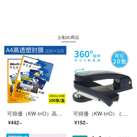
お勧め商品
可得優（KW-triO）高透塑封膜/護カード膜/過塑膜の耐久性と厚手のファイル写真の塑像封A 4のフィルムの10線（100枚/箱）
可得優（KW-triO）ミニステープル無針ステープル回転ステープルハンドヘルドホッチキス/ホッチキス/ホッチキス
¥442~
¥152~