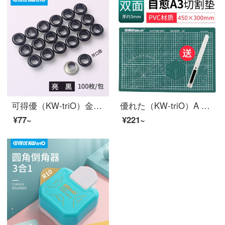
可得優（KW-triO）金属プロテクター把持式シングルホール打穴器鶏眼中空リベットクランプ金属プロテクター-亮黒2包
優れた（KW-triO）A 4カットパッドa 3カットプレートA 2 A 1カットパッド/両面モデル滑り止め彫刻プレート9 Z 401緑色-A 3両面
¥77~
¥221~