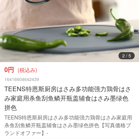
3
/
5
0円
(税込み)
16416604642439
TEENS特恩斯厨房はさみ多功能强力鶏骨はさ
み家庭用杀鱼刮鱼鳞开瓶盖辅食はさみ墨绿色
拼色
TEENS特恩斯厨房はさみ多功能强力鶏骨はさみ家庭用
杀鱼刮鱼鳞开瓶盖辅食はさみ墨绿色拼色【写真価格ブ
ランドオファー】-