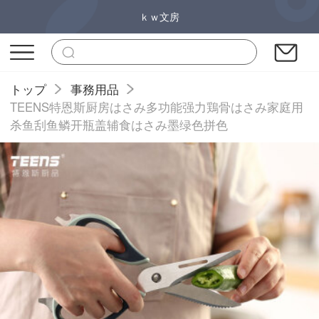
ｋｗ文房
トップ
事務用品
TEENS特恩斯厨房はさみ多功能强力鶏骨はさみ家庭用
杀鱼刮鱼鳞开瓶盖辅食はさみ墨绿色拼色