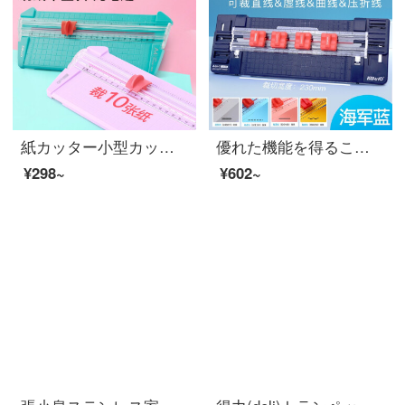
紙カッター小型カッターカッターカッター紙カッタースライドカッターカッター10ページ13930ロールカッターA 4グリーン
優れた機能を得ることができます（KW-triO）13045カッターの四合一多機能カッターの直線線の破線の波の線のインデンテーションカッターの深い青色
¥298~
¥602~