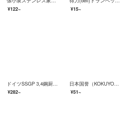
張小泉ステンレス家庭用ハサミ事務所用ハサミHBS-154
得力(deli)トランペット金属ケースオフィス用美工刀/カッターオフィス用品2053
¥122~
¥15~
ドイツSSGP 3,4鋼厨房マルチファンクションはさみステンレス鋼の強力な鶏の骨を多く切って、骨切りの調理師が食べ物で骨切りの包丁を使って、家庭でステーキを切って鶏肉の骨を切り、魚の骨を切り、魚のうろこを切り、クルミを挟んで、蓋を開けて、スイカの皮を削ります...
日本国誉（KOKUYO）FIT SAXAフライト颯爽ハサミ学生子供の安全型基本モデル総延長150*73*11 mmブルーWSG-HS 270 B
¥282~
¥51~