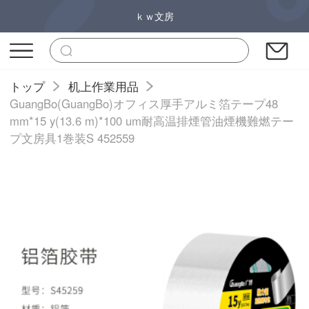
ｋｗ文房
トップ
机上作業用品
GuangBo(GuangBo)オフィス厚手アルミ箔テープ48
mm*15 y(13.6 m)*100 um耐高温排煙管油煙機難燃テー
プ文房具1巻装S 452559