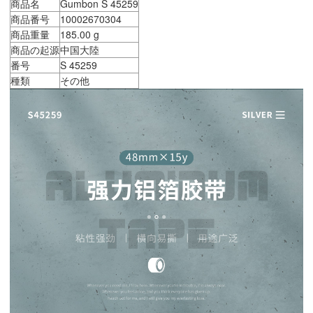
商品名
Gumbon S 45259
商品番号
10002670304
商品重量
185.00 g
商品の起源
中国大陸
番号
S 45259
種類
その他