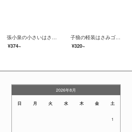
張小泉の小さいはさみの裁縫のはさみの12はU型を詰めて線を切って工業の専用のスプリングを切ってミニ紗を切って服装を切ってボタンを切って目の黒色をボタンにします。
子狼の軽装はさみゴムの柄家庭用裁縫はさみステンレス家庭用ハサミカッターカッターカッターカッターカッターカッターはさみ9.5インチ
¥374~
¥320~
2026年8月
日
月
火
水
木
金
土
1