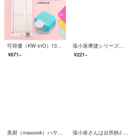
可得優（KW-triO）13217カッター小型ミニ裁断機A 5/A 6カッター過塑写真カッターカッターカッター+三合一円角器セット
張小泉摩捷シリーズキッチンはさみステンレス多機能はさみ家庭用はさみ肉料理はさみJ 12510100
¥671~
¥221~
美厨（maxcook）ハサミキッチンハサミは、強力で多機能な家庭用ハサミと魚の骨を厚く切って、食べ物を切って、焼き肉を切って、骨をそぎ取って野菜のハサミを切ります。MCPJ 571
張小泉さんは台所鋏J 2010100をよく使います。