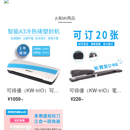
お勧め商品
可得優（KW-triO）写真シール機の写真過塑機フィルムプレス機のカプセル化機の知能冷熱表装プラスチックシール機A 4/A 3 SF-A 3 Sプラスチックシール機-A 3規格（色はランダム）
可得優（KW-triO）電動ホッチキス機の省力アームオフィスステープル/大型ホッチキス/ステープル/20-210ページの予約ができます。
¥1059~
¥228~