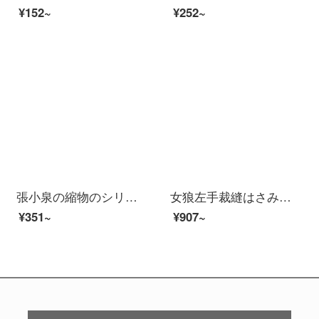
¥152~
¥252~
張小泉の縮物のシリーズのステンレスは多く台所のはさみJ 202020202000を使います。
女狼左手裁縫はさみ専門裁縫服裁断刀大ハサミ家庭用裁断ハサミ左手切り
¥351~
¥907~