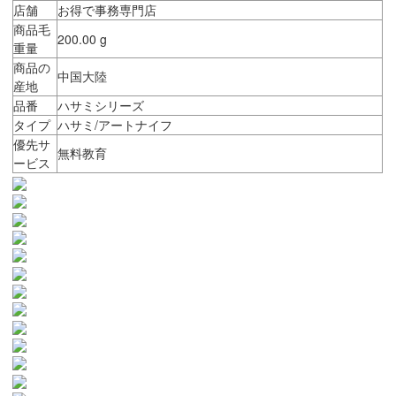
店舗
お得で事務専門店
商品毛
200.00 g
重量
商品の
中国大陸
産地
品番
ハサミシリーズ
タイプ
ハサミ/アートナイフ
優先サ
無料教育
ービス