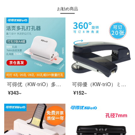
お勧め商品
可得优（KW-triO）多孔活页打孔机学生装订活页本打孔器文具 99h9 六孔打孔机 白色
可得優（KW-triO）ミニステープル無針ステープル回転ステープルハンドヘルドホッチキス/ホッチキス/ホッチキス
¥343~
¥152~