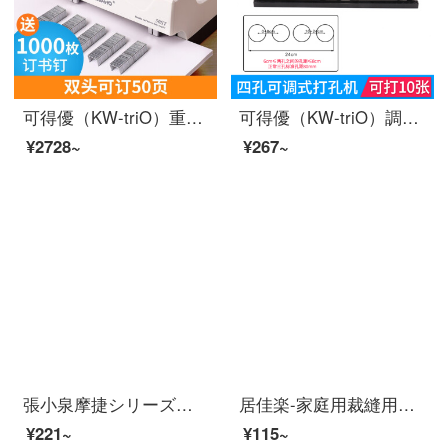
可得優（KW-triO）重型の省力ホッチキスの大型ダブルヘッド標準ホッチキスのオフィス金属除針器50 ST-50ページの予約ができます（ダブルヘッドステープル）
可得優（KW-triO）調整式パンチ2穴パンチ3/4穴手動六穴穴打穴器6-70枚の999 D（4穴打孔機）があります。10枚打てます。
¥2728~
¥267~
張小泉摩捷シリーズキッチンはさみステンレス多機能はさみ家庭用はさみ肉料理はさみJ 12510100
居佳楽-家庭用裁縫用の裁縫用の先切り裁縫道具を使って、裁断ワイヤヘッド工業用のはさみ1〓（大）のはさみを手作りします。
¥221~
¥115~