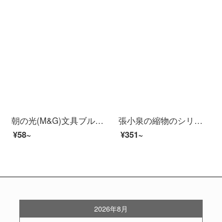
朝の光(M&G)文具ブルーの強いはさみ学生の携帯型の切り紙刀の軟膏の取っ手の簡単な執務するはさみは単にASSN 2246を詰めます。
張小泉の縮物のシリーズのステンレスは多く台所のはさみJ 202020202000を使います。
¥58~
¥351~
2026年8月