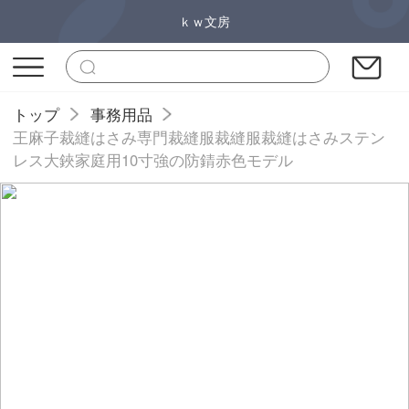
ｋｗ文房
トップ
事務用品
王麻子裁縫はさみ専門裁縫服裁縫服裁縫はさみステン
レス大鋏家庭用10寸強の防錆赤色モデル