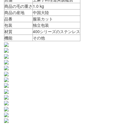
商品の毛の重さ
1.0 kg
商品の産地
中国大陸
品番
服装カット
包装
独立包装
材質
400シリーズのステンレス
機能
その他