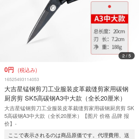
3
/
5
0円
(税込み)
16525493114053
大吉星锰钢剪刀工业服装皮革裁缝剪家用碳钢
厨房剪 SK5高碳钢A3中大款（全长20厘米）
大吉星锰钢剪刀工业服装皮革裁缝剪家用碳钢厨房剪 SK
5高碳钢A3中大款（全长20厘米）【图片 价格 品牌 报
价】-
ここで表示されるのは商品原価です。代理費用、送