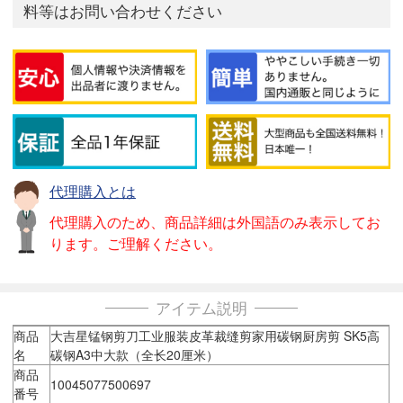
料等はお問い合わせください
代理購入とは
代理購入のため、商品詳細は外国語のみ表示してお
ります。ご理解ください。
アイテム説明
商品
大吉星锰钢剪刀工业服装皮革裁缝剪家用碳钢厨房剪 SK5高
名
碳钢A3中大款（全长20厘米）
商品
10045077500697
番号