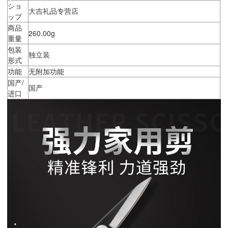
ショ
大吉礼品专营店
ップ
商品
260.00g
重量
包装
独立装
形式
功能
无附加功能
国产/
国产
进口