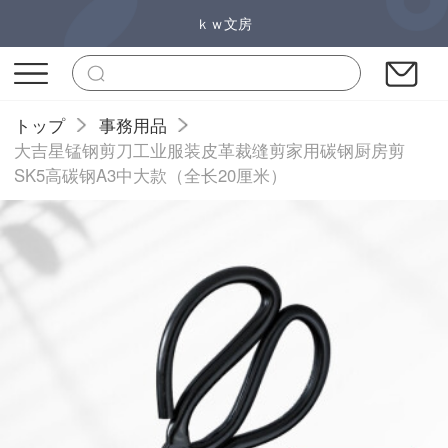
ｋｗ文房
トップ
事務用品
大吉星锰钢剪刀工业服装皮革裁缝剪家用碳钢厨房剪
SK5高碳钢A3中大款（全长20厘米）