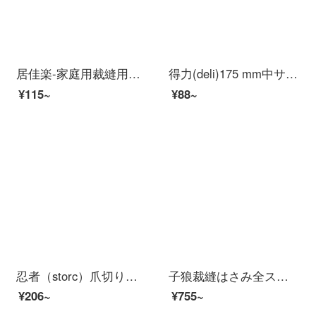
居佳楽-家庭用裁縫用の裁縫用の先切り裁縫道具を使って、裁断ワイヤヘッド工業用のはさみ1〓（大）のはさみを手作りします。
得力(deli)175 mm中サイズのステンレスハサミ家庭用オフィス用美工ハサミ黒6027 175 mm-包装ゴム
¥115~
¥88~
忍者（storc）爪切りセット爪切り爪切り爪切り爪切りキットステンレス足切りセット耳スプーンビジネスイベント記念品
子狼裁縫はさみ全ステンレス裁縫はさみ専門はさみ服装裁断布用はさみ9寸はさみ9寸
¥206~
¥755~