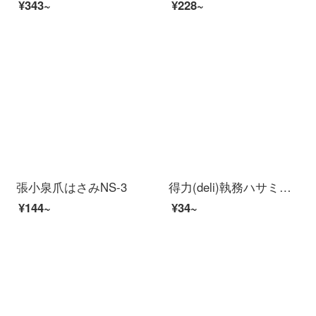
¥343~
¥228~
張小泉爪はさみNS-3
得力(deli)執務ハサミ手作りハサミ学生ハサミ色ランダム1本0603黒
¥144~
¥34~