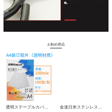
お勧め商品
透明ステープルカバー/櫛式ステープルフィルム/プラスチックカバーカバーカバーカバーカバーA 4透明フィルム研磨砂プラスチックカバー透明厚さ0.2 mm-100枚/バッグA 4
金達日米ステンレスの家庭用強いはさみ、厚い裁縫、オフィス用のはさみです。