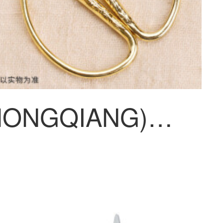
衆強(ZHONGQIANG)龍鳳ハサミ開業ハサミ家庭用ハサミ紙ステンレス金色小ハサミ先端結婚レトロハサミミニ1号龍鳳ハサミ