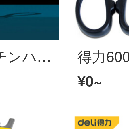
ドイツ輸入キッチンハサミ強力鶏骨剪断家庭用ステンレス多機能ハサミ専用骨切りハサミドイツ世代強力鶏骨剪断【グレー】
¥0~