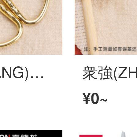
衆強(ZHONGQIANG)龍鳳ハサミ開業ハサミ家庭用ハサミ紙ステンレス金色小ハサミ先端結婚レトロハサミミニ1号龍鳳ハサミ
¥0~