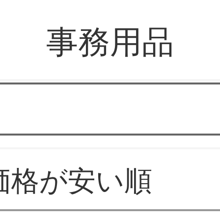
事務用品
ｋｗ文房
価格が安い順