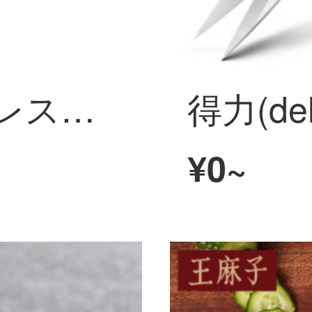
得力(deli)ステンレスハサミ225 mmオフィスキッチン五合一多功能ハサミハサミハサミ家庭用ハサミ包みゴムハンドルDL 358019
¥0~