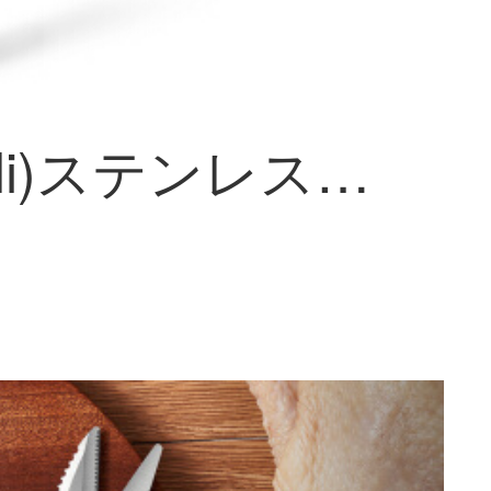
得力(deli)ステンレスハサミ170 mmオフィスキッチン開箱多機能ハサミハサミ家庭用ハサミ包みゴムハンドルDL 358007