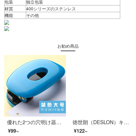
包装
独立包装
材質
400シリーズのステンレス
機能
その他
お勧め商品
優れた2つの穴明け器を得ることができます。手動のファイル打抜機は20ページの9006の2つの穴明け器を打つことができます。（20枚まで可能です。）
徳世朗（DESLON）キッチンカット多機能はさみFS-05
¥99~
¥122~