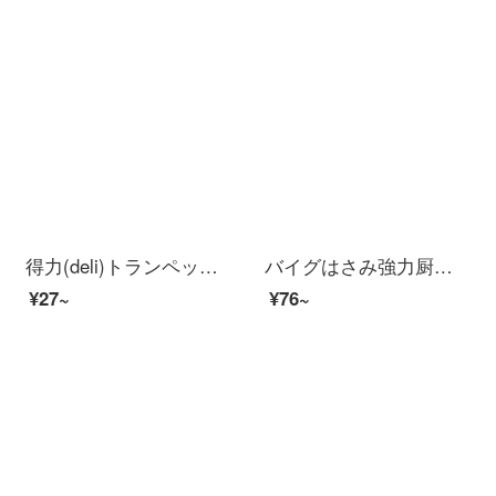
得力(deli)トランペットアルミ合金のカバーの美工刀の壁紙の切れの紙の刀の事務用品の白色の2086
バイグはさみ強力厨房鶏骨食品焼肉肉ハサミ白黒多機能カット（鞘付き）
¥27~
¥76~