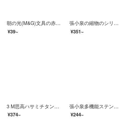
朝の光(M&G)文具の赤色の180 mmの経典の事務はさみ学生は紙の刀の普恵型の家庭用のはさみを切って単にASSN 2249を詰めます。
張小泉の縮物のシリーズのステンレスは多く台所のはさみJ 202020202000を使います。
¥39~
¥351~
3 M思高ハサミチタン金属不粘着ハサミオフィス/家庭用ハサミは左右の手で1468/8インチ使えます。
張小泉多機能ステンレスの家庭用台所の大きいハサミは魚を切ってうろこを切ってニワトリを切ります。
¥374~
¥244~