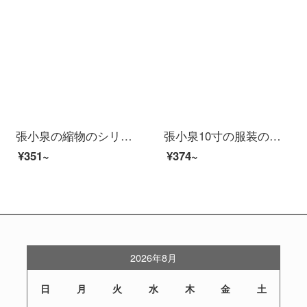
張小泉の縮物のシリーズのステンレスは多く台所のはさみJ 202020202000を使います。
張小泉10寸の服装の裁断布のはさみの工業は高いマンガンの鋼の鍛造を切ってはさみのCC-10を裁断します。
¥351~
¥374~
2026年8月
日
月
火
水
木
金
土