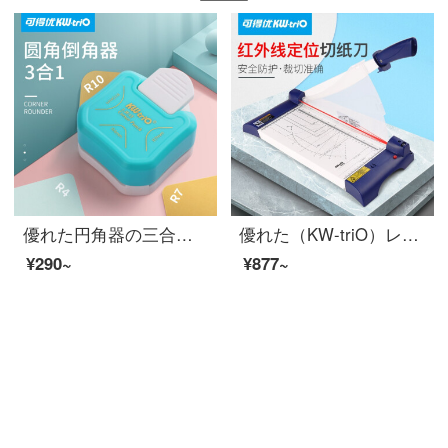
優れた円角器の三合一を得ることができます。封膜面取り写真円角器カードの角切り機の三合一円角面取り器です。
優れた（KW-triO）レーザーポジショニングペーパーカッターオフィスペーパーカッター写真カッターカッターA 4-A 3 3036規格
¥290~
¥877~