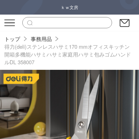
ｋｗ文房
トップ
事務用品
得力(deli)ステンレスハサミ170 mmオフィスキッチン
開箱多機能ハサミハサミ家庭用ハサミ包みゴムハンド
ルDL 358007